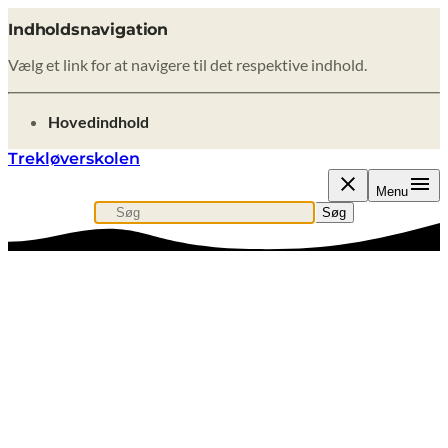
Indholdsnavigation
Vælg et link for at navigere til det respektive indhold.
gå til
Hovedindhold
Trekløverskolen
Menu
Søg
Søg efter indhold, nyheder eller artikler
Søg